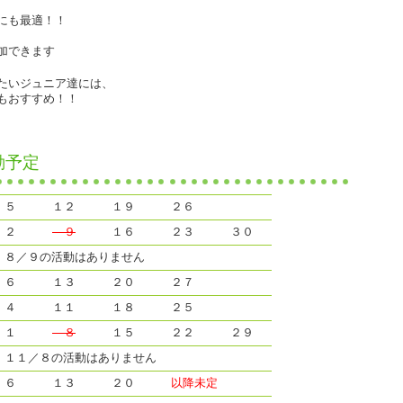
にも最適！！
加できます
たいジュニア達には、
もおすすめ！！
動予定
５
１２
１９
２６
２
９
１６
２３
３０
８／９の活動はありません
６
１３
２０
２７
４
１１
１８
２５
１
８
１５
２２
２９
１１／８の活動はありません
６
１３
２０
以降未定