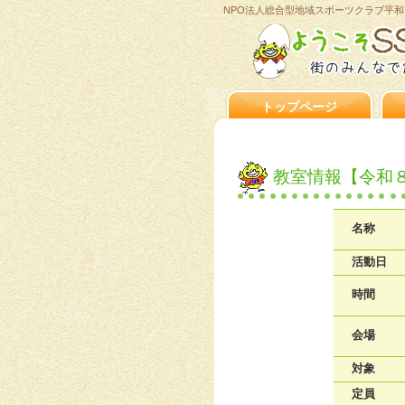
NPO法人総合型地域スポーツクラブ平和
トップページ
教室情報【令和
名称
活動日
時間
会場
対象
定員